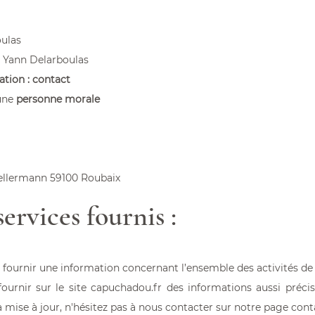
-bouchon
ulas
Yann Delarboulas
ation :
contact
 une
personne morale
llermann 59100 Roubaix
ervices fournis :
 fournir une information concernant l’ensemble des activités de 
fournir sur le site
capuchadou.fr
des informations aussi précis
a mise à jour, n'hésitez pas à nous contacter sur notre page
cont