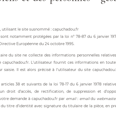
, utilisant le site susnommé :
capuchadou.fr
 sont notamment protégées par la loi n° 78-87 du 6 janvier 1978
a Directive Européenne du 24 octobre 1995.
étaire du site ne collecte des informations personnelles relatives
te
capuchadou.fr
. L'utilisateur fournit ces informations en to
 saisie. Il est alors précisé à l'utilisateur du site
capuchadou.
icles 38 et suivants de la loi 78-17 du 6 janvier 1978 relative
d’un droit d’accès, de rectification, de suppression et d’op
z votre demande à
capuchadou.fr
par
email
:
email
du
webmaste
 titre d’identité avec signature du titulaire de la pièce, en pré