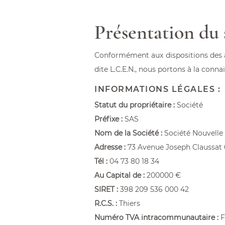
À partir de 174,00 €
Présentation du s
Conformément aux dispositions des ar
dite L.C.E.N., nous portons à la connai
INFORMATIONS LÉGALES :
Statut du propriétaire :
Société
Préfixe :
SAS
Nom de la Société :
Société Nouvelle
Adresse :
73 Avenue Joseph Claussat 
Tél :
04 73 80 18 34
Au Capital de :
200000 €
SIRET :
398 209 536 000 42
R.C.S. :
Thiers
Numéro TVA intracommunautaire :
F