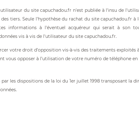
utilisateur du site
capuchadou.fr
n'est publiée à l'insu de l'util
es tiers. Seule l'hypothèse du rachat du site
capuchadou.fr
à l
ites informations à l'éventuel acquéreur qui serait à son 
nnées vis à vis de l'utilisateur du site
capuchadou.fr
.
cer votre droit d’opposition vis-à-vis des traitements exploités 
 vous opposer à l’utilisation de votre numéro de téléphone en 
r les dispositions de la loi du 1er juillet 1998 transposant la di
données.