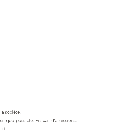
Accessoires
À partir de 9,50 €
la société.
es que possible. En cas d'omissions,
act
.