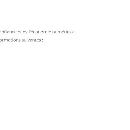
À partir de 204,00 €
 Confiance dans l'économie numérique,
formations suivantes :