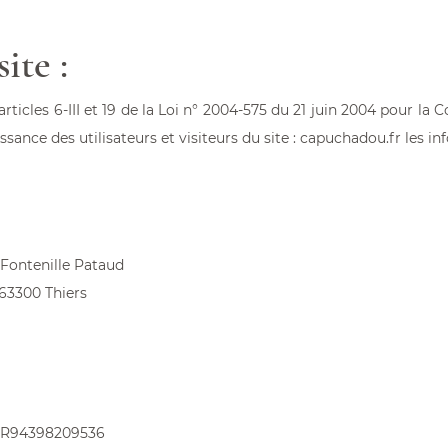
ite :
ticles 6-III et 19 de la Loi n° 2004-575 du 21 juin 2004 pour la
ssance des utilisateurs et visiteurs du site :
capuchadou.fr
les in
 Fontenille Pataud
63300 Thiers
R94398209536