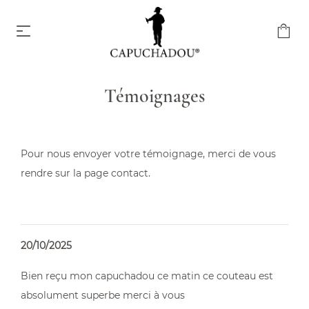
Témoignages
Capuchadou® 10 cm
À partir de 174,00 €
Pour nous envoyer votre témoignage, merci de vous
rendre sur la
page contact
.
20/10/2025
Capuchadou® 12 cm
‌Bien reçu mon capuchadou ce matin ce couteau est
À partir de 204,00 €
absolument superbe merci à vous