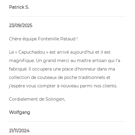
Patrick S.
23/09/2025
Chère équipe Fontenille Pataud !
Capuchadou® 12 cm Tire-bouchon
Le « Capuchadou » est arrivé aujourd'hui et il est
À partir de 235,00 €
magnifique. Un grand merci au maître artisan qui l'a
fabriqué. Il occupera une place d'honneur dans ma
collection de couteaux de poche traditionnels et
j'espère vous compter à nouveau parmi nos clients.
Cordialement de Solingen,
Wolfgang
Accessoires
À partir de 9,50 €
21/11/2024