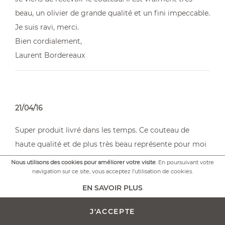
beau, un olivier de grande qualité et un fini impeccable.
Je suis ravi, merci.
Bien cordialement,
Laurent Bordereaux
21/04/16
Super produit livré dans les temps. Ce couteau de
haute qualité et de plus très beau représente pour moi
le compagnon indispensable dans mes randonnées
Nous utilisons des cookies pour améliorer votre visite
. En poursuivant votre
vélocipédiques : liberté pour partir à la rencontre des
navigation sur ce site, vous acceptez l’utilisation de cookies.
gens et de leur culture. Ma culture à moi, entre autres,
EN SAVOIR PLUS
c'est : saucisson, fromage, pain et vin. Alors, imaginez
J'ACCEPTE
donc l'utilité d'une telle lame !