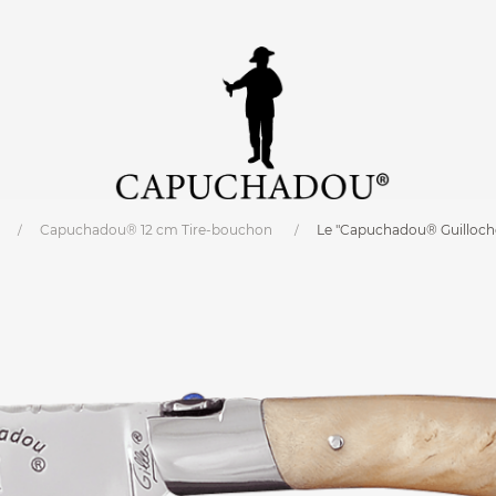
Capuchadou® 12 cm Tire-bouchon
Le "Capuchadou® Guilloché
cm