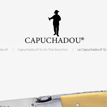
adou®
Capuchadou® 12 cm Tire-bouchon
Le Capuchadou® 12 
cm