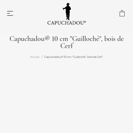
Capuchadou® 10 cm "Guilloché", bois de
Cerf
Capuchadou® 10 cm
À partir de 174,00 €
Accueil
Capuchadou® 10 cm "Guilloché", bois de Cerf
Capuchadou® 12 cm
À partir de 204,00 €