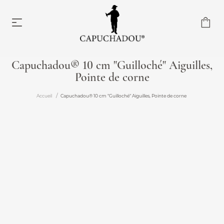
Capuchadou® 10 cm "Guilloché" Aiguilles,
Pointe de corne
Capuchadou® 10 cm
À partir de 174,00 €
Accueil
Capuchadou® 10 cm "Guilloché" Aiguilles, Pointe de corne
Capuchadou® 12 cm
À partir de 204,00 €