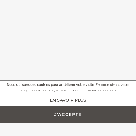
Nous utilisons des cookies pour améliorer votre visite
. En poursuivant votre
navigation sur ce site, vous acceptez l’utilisation de cookies.
+
PLUS DE PHOTOS
EN SAVOIR PLUS
J'ACCEPTE
AJOUTER AU PANIER -
PERSONNALISATION
398,00 €