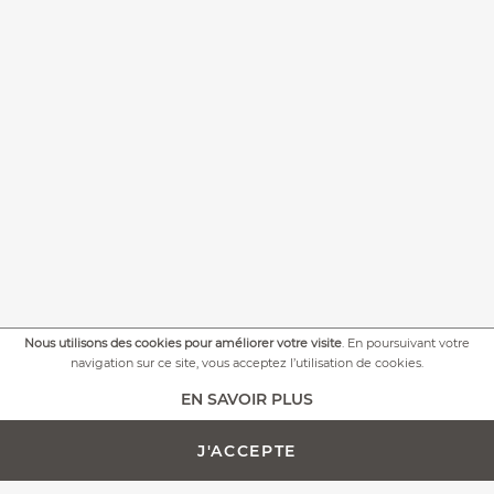
Nous utilisons des cookies pour améliorer votre visite
. En poursuivant votre
navigation sur ce site, vous acceptez l’utilisation de cookies.
+
PLUS DE PHOTOS
EN SAVOIR PLUS
J'ACCEPTE
AJOUTER AU PANIER -
PERSONNALISATION
248,00 €