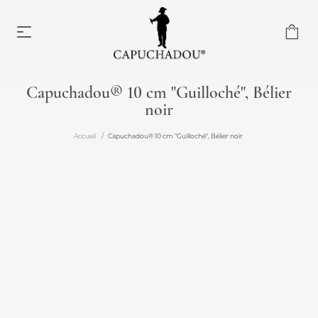
Capuchadou® 10 cm "Guilloché", Bélier
noir
Capuchadou® 10 cm
À partir de 174,00 €
Accueil
Capuchadou® 10 cm "Guilloché", Bélier noir
Capuchadou® 12 cm
À partir de 204,00 €