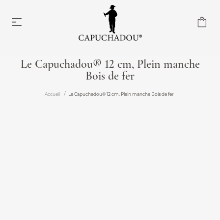
Le Capuchadou® 12 cm, Plein manche
Bois de fer
Capuchadou® 10 cm
À partir de 174,00 €
Accueil
Le Capuchadou® 12 cm, Plein manche Bois de fer
Capuchadou® 12 cm
À partir de 204,00 €